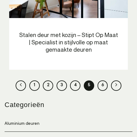
Stalen deur met kozijn – Stipt Op Maat
| Specialist in stijlvolle op maat
gemaakte deuren
1
2
3
4
5
6
Categorieën
Aluminium deuren