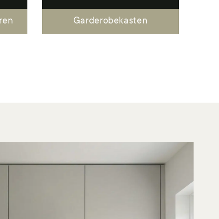
ren
Garderobekasten
Kledingkasten