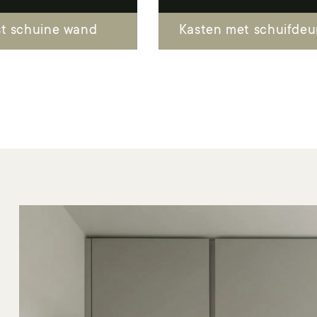
st schuine wand
Inloopkast
Kasten met schuifdeu
TV meubel