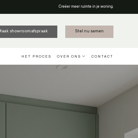
Creëer meer ruimte in je woning.
Maak showroomafspraak
Stel nu samen
HET PROCES
OVER ONS
CONTACT