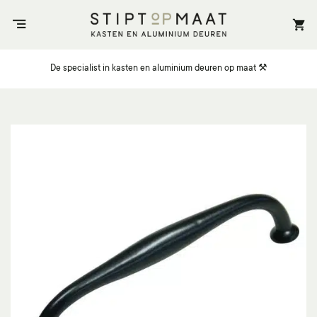
Ga
naar
inhoud
De specialist in kasten en aluminium deuren op maat ⚒️