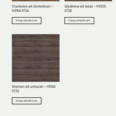
Charleston eik donkerbruin –
Gladstone eik tabak – H3325
H3154 ST36
ST28
Vraag samples aan
Vraag samples aan
Sherman eik antraciet – H1346
ST32
Vraag samples aan