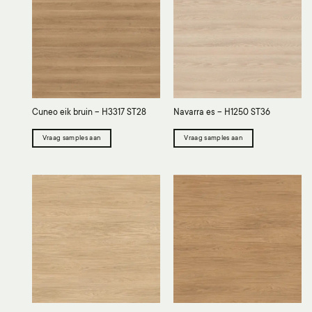
Cuneo eik bruin – H3317 ST28
Navarra es – H1250 ST36
Vraag samples aan
Vraag samples aan