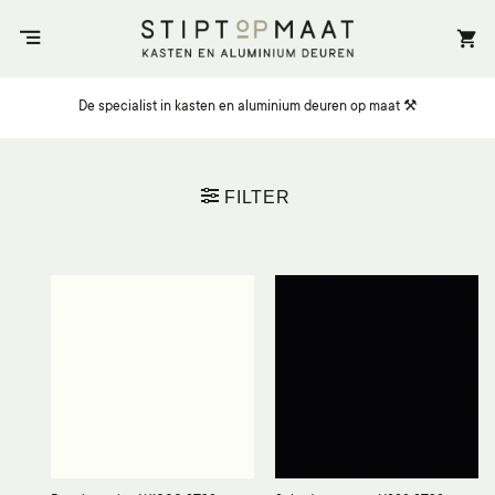
Ga
naar
inhoud
De specialist in kasten en aluminium deuren op maat ⚒️
FILTER