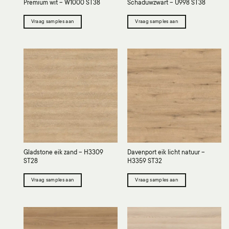
Premium wit – W1000 ST38
Schaduwzwart – U998 ST38
Vraag samples aan
Vraag samples aan
Gladstone eik zand – H3309
Davenport eik licht natuur –
ST28
H3359 ST32
Vraag samples aan
Vraag samples aan