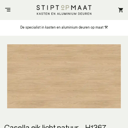
Ga
naar
inhoud
De specialist in kasten en aluminium deuren op maat ⚒️
Casella eik licht natuur – H1367