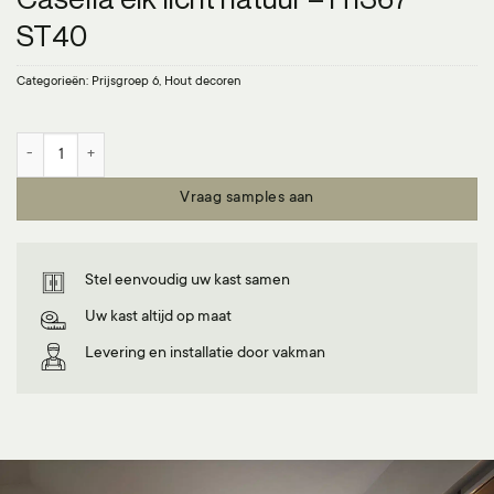
ST40
Categorieën:
Prijsgroep 6
,
Hout decoren
Casella eik licht natuur - H1367 ST40 aantal
Vraag samples aan
Stel eenvoudig uw kast samen
Uw kast altijd op maat
Levering en installatie door vakman