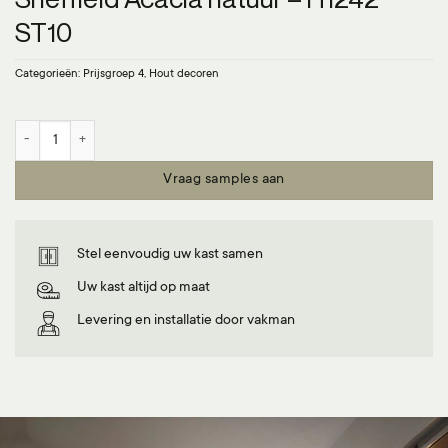
ST10
Categorieën:
Prijsgroep 4
,
Hout decoren
Sheffield Acacia natuur - H1242 ST10 aantal
Vraag samples aan
Stel eenvoudig uw kast samen
Uw kast altijd op maat
Levering en installatie door vakman