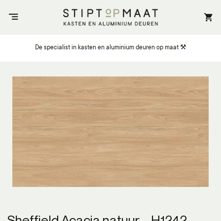
Ga
naar
inhoud
De specialist in kasten en aluminium deuren op maat ⚒️
Sheffield Acacia natuur – H1242