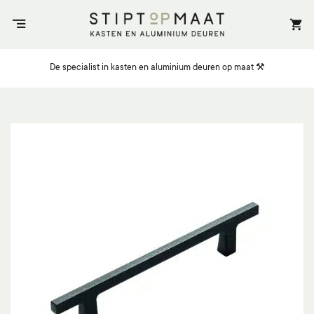
Ga
naar
inhoud
De specialist in kasten en aluminium deuren op maat ⚒️