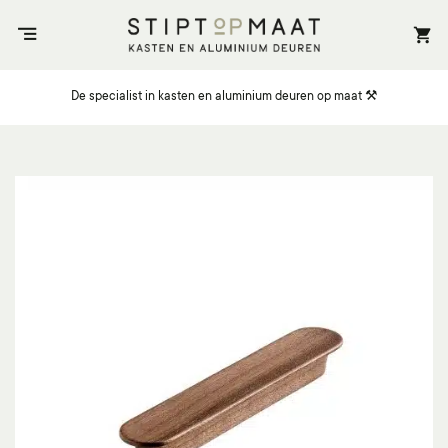
Ga
naar
inhoud
De specialist in kasten en aluminium deuren op maat ⚒️