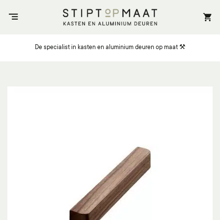
Ga
naar
inhoud
De specialist in kasten en aluminium deuren op maat ⚒️