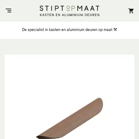
Ga
naar
inhoud
De specialist in kasten en aluminium deuren op maat ⚒️