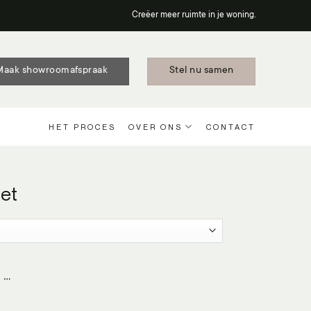
Creëer meer ruimte in je woning.
Maak showroomafspraak
Stel nu samen
HET PROCES
OVER ONS
CONTACT
iet
 …