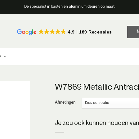
De specialist in kasten en aluminium deuren op maat.
4.9
189 Recensies
E
W7869 Metallic Antrac
Afmetingen
Je zou ook kunnen houden van