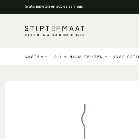
Ga
Gratis inmeten en advies aan huis.
naar
inhoud
KASTEN
ALUMINIUM DEUREN
INSPIRATI