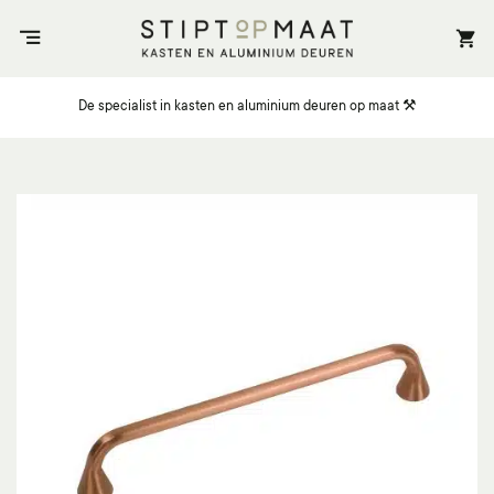
Ga
naar
inhoud
De specialist in kasten en aluminium deuren op maat ⚒️