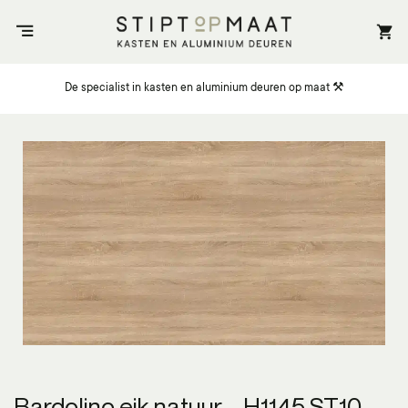
Ga
naar
inhoud
De specialist in kasten en aluminium deuren op maat ⚒️
Bardolino eik natuur – H1145 ST10