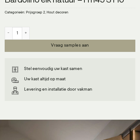
Categorieën:
Prijsgroep 2
,
Hout decoren
Bardolino eik natuur - H1145 ST10 aantal
Vraag samples aan
Stel eenvoudig uw kast samen
Uw kast altijd op maat
Levering en installatie door vakman