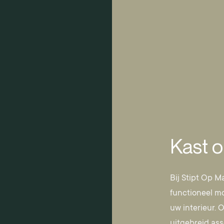
Kast 
Bij Stipt Op M
functioneel mo
uw interieur. 
uitgebreid as