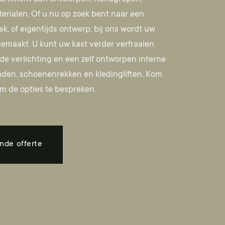
erialen. Of u nu op zoek bent naar een
ek, of eigentijds ontwerp, bij ons wordt uw
emaakt. U kunt uw kast verder verfraaien
e verlichting en een zelf ontworpen interne
aden, schoenenrekken en kledingliften.
Kom
m de opties te bespreken.
ende offerte