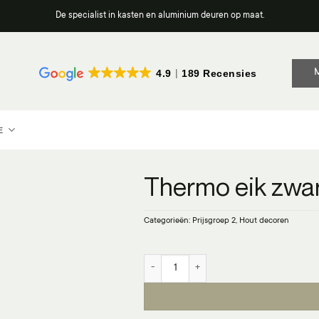
De specialist in kasten en aluminium deuren op maat.
4.9
189 Recensies
E
Thermo eik zwar
Categorieën:
Prijsgroep 2
,
Hout decoren
Thermo eik zwartbruin - H1199 ST12 a