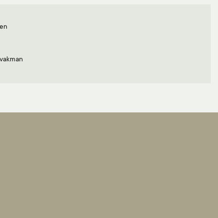
men
r vakman