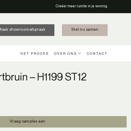
Creëer meer ruimte in je woning.
Maak showroomafspraak
Stel nu samen
HET PROCES
OVER ONS
CONTACT
tbruin – H1199 ST12
antal
Vraag samples aan