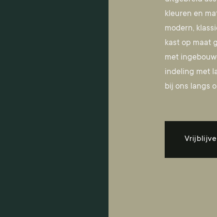
kleuren en mat
modern, klassi
kast op maat g
met ingebouwd
indeling met l
bij ons langs
o
Vrijblijv