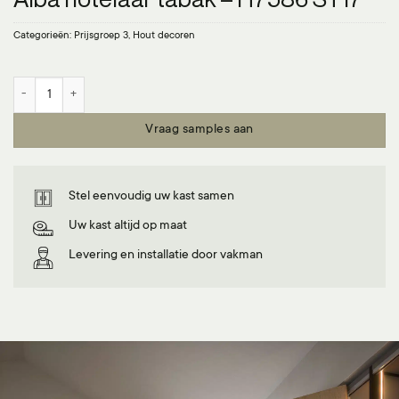
Categorieën:
Prijsgroep 3
,
Hout decoren
Alba notelaar tabak - H7586 ST17 aantal
Vraag samples aan
Stel eenvoudig uw kast samen
Uw kast altijd op maat
Levering en installatie door vakman