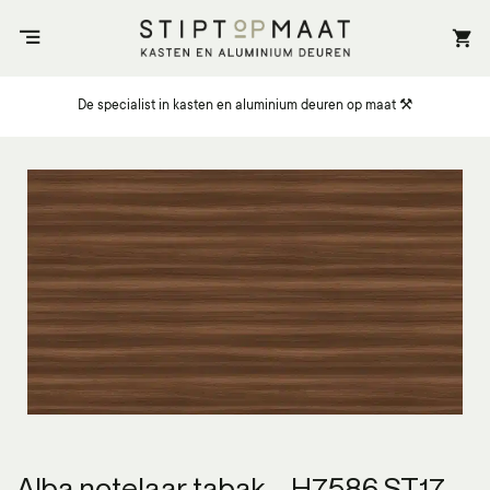
Ga
naar
inhoud
De specialist in kasten en aluminium deuren op maat ⚒️
Alba notelaar tabak – H7586 ST17