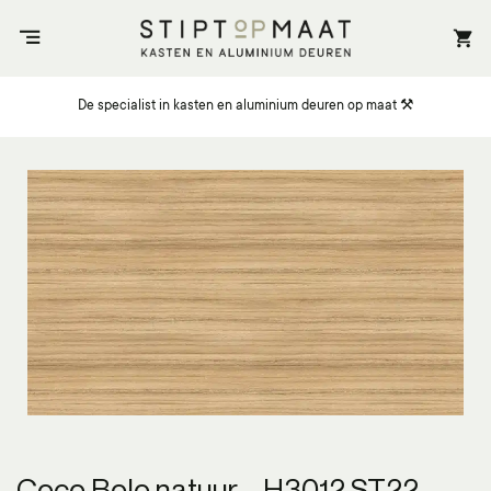
Ga
naar
inhoud
De specialist in kasten en aluminium deuren op maat ⚒️
Coco Bolo natuur – H3012 ST22