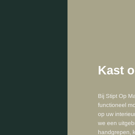
Kast 
Bij Stipt Op M
functioneel mo
op uw interieu
we een uitgeb
handgrepen, k