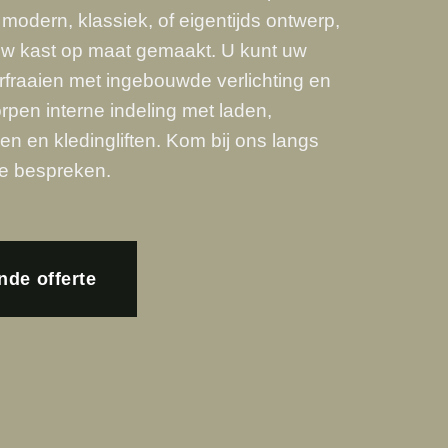
modern, klassiek, of eigentijds ontwerp,
 uw kast op maat gemaakt. U kunt uw
rfraaien met ingebouwde verlichting en
rpen interne indeling met laden,
n en kledingliften.
Kom bij ons langs
te bespreken.
ende offerte