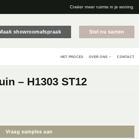
Creëer meer ruimte in je woning.
Maak showroomafspraak
Stel nu samen
HET PROCES
OVER ONS
CONTACT
uin – H1303 ST12
al
Vraag samples aan