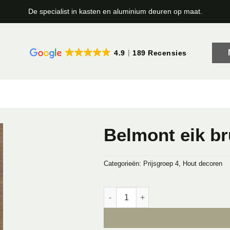
De specialist in kasten en aluminium deuren op maat.
4.9
189 Recensies
Belmont eik br
Categorieën:
Prijsgroep 4
,
Hout decoren
Belmont eik bruin - H1303 ST12 aant