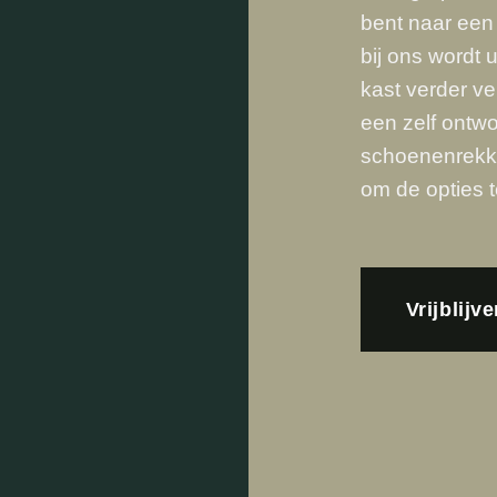
bent naar een 
bij ons wordt
kast verder ve
een zelf ontwo
schoenenrekke
om de opties 
Vrijblijv