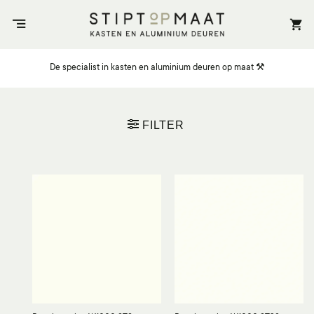
Ga
naar
inhoud
De specialist in kasten en aluminium deuren op maat ⚒️
FILTER