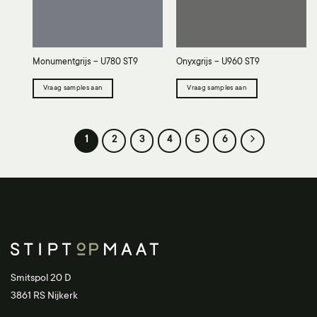
Monumentgrijs – U780 ST9
Onyxgrijs – U960 ST9
Vraag samples aan
Vraag samples aan
1
2
3
4
5
6
Smitspol 20 D
3861 RS Nijkerk