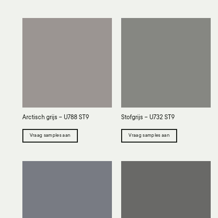
Arctisch grijs – U788 ST9
Stofgrijs – U732 ST9
Vraag samples aan
Vraag samples aan