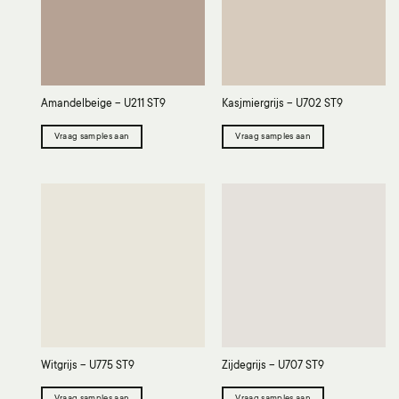
Amandelbeige – U211 ST9
Kasjmiergrijs – U702 ST9
Vraag samples aan
Vraag samples aan
Witgrijs – U775 ST9
Zijdegrijs – U707 ST9
Vraag samples aan
Vraag samples aan