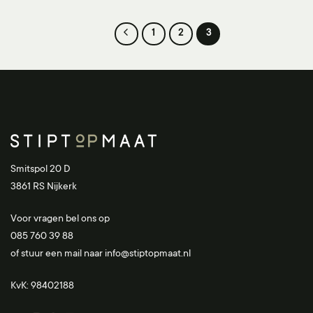
1
2
3
Smitspol 20 D
3861 RS Nijkerk
Voor vragen bel ons op
085 760 39 88
of stuur een mail naar
info@stiptopmaat.nl
KvK: 98402188