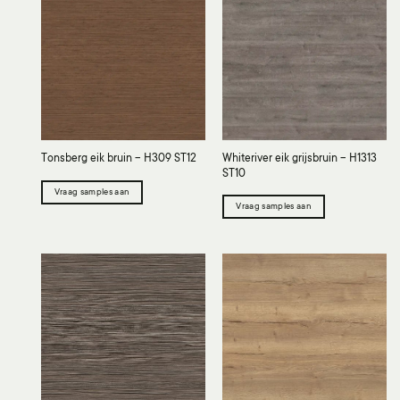
Whiteriver eik grijsbruin – H1313
Tonsberg eik bruin – H309 ST12
ST10
Vraag samples aan
Vraag samples aan