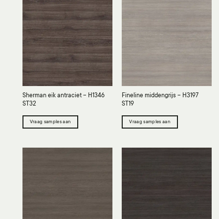
Sherman eik antraciet – H1346
Fineline middengrijs – H3197
ST32
ST19
Vraag samples aan
Vraag samples aan