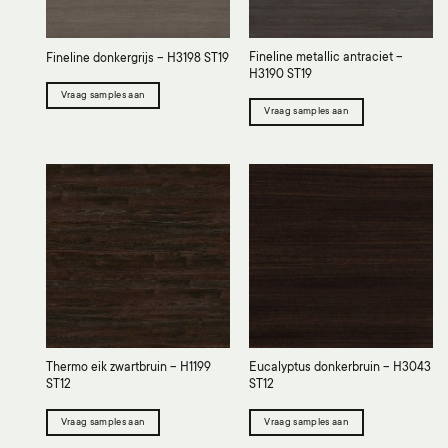
Fineline metallic antraciet –
Fineline donkergrijs – H3198 ST19
H3190 ST19
Vraag samples aan
Vraag samples aan
Thermo eik zwartbruin – H1199
Eucalyptus donkerbruin – H3043
ST12
ST12
Vraag samples aan
Vraag samples aan