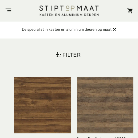
Ga
naar
inhoud
De specialist in kasten en aluminium deuren op maat ⚒️
FILTER