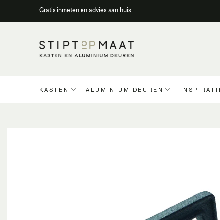
Ga
Gratis inmeten en advies aan huis.
naar
inhoud
KASTEN
ALUMINIUM DEUREN
INSPIRATI