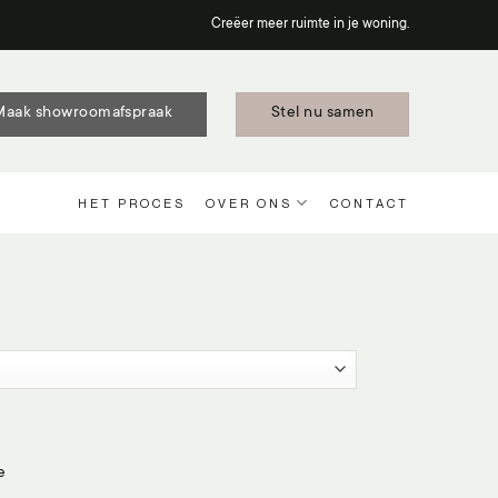
Creëer meer ruimte in je woning.
Maak showroomafspraak
Stel nu samen
HET PROCES
OVER ONS
CONTACT
e